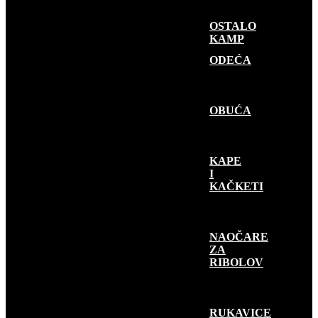
OSTALO
KAMP
GARDEROBA
ODEĆA
OBUĆA
KAPE
I
KAČKETI
NAOČARE
ZA
RIBOLOV
RUKAVICE