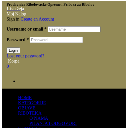
Prodavnica Ribolovacke Opreme i Pribora za Ribolov
Lista žeja
Moj Nalog
Sign in
Create an Account
Username or email
*
Password
*
Login
Lost your password?
Korpa
0
HOME
KATEGORIJE
OBJAVE
RIBOTEKA
O NAMA
PITANJA I ODGOVORI