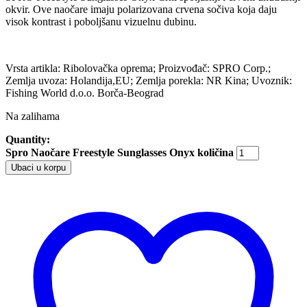
okvir. Ove naočare imaju polarizovana crvena sočiva koja daju
visok kontrast i poboljšanu vizuelnu dubinu.
Vrsta artikla: Ribolovačka oprema; Proizvođač: SPRO Corp.;
Zemlja uvoza: Holandija,EU; Zemlja porekla: NR Kina; Uvoznik:
Fishing World d.o.o. Borča-Beograd
Na zalihama
Quantity:
Spro Naočare Freestyle Sunglasses Onyx količina
Ubaci u korpu