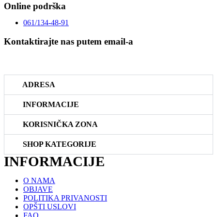
Online podrška
061/134-48-91
Kontaktirajte nas putem email-a
prodaja@riboteka.rs
ADRESA
INFORMACIJE
KORISNIČKA ZONA
SHOP KATEGORIJE
INFORMACIJE
O NAMA
OBJAVE
POLITIKA PRIVANOSTI
OPŠTI USLOVI
FAQ