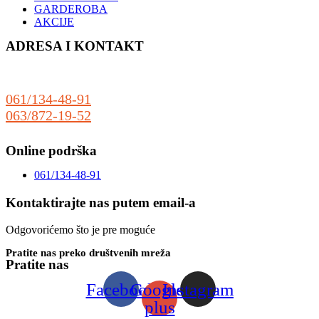
GARDEROBA
AKCIJE
ADRESA I KONTAKT
Sonćanski Put 80
(preko puta auto praonice Delfin)
25000 Sombor
061/134-48-91
063/872-19-52
prodaja@riboteka.rs
Online podrška
061/134-48-91
Kontaktirajte nas putem email-a
Odgovorićemo što je pre moguće
Pratite nas preko društvenih mreža
Pratite nas
Facebook
Google-
Instagram
plus