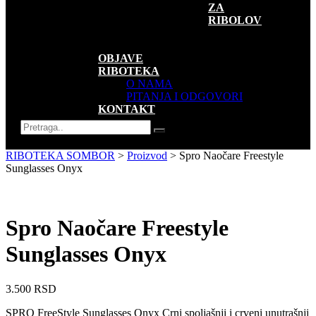
ZA
RIBOLOV
SUVENIRI
AKCIJE
OBJAVE
RIBOTEKA
O NAMA
PITANJA I ODGOVORI
KONTAKT
RIBOTEKA SOMBOR
>
Proizvod
>
Spro Naočare Freestyle
Sunglasses Onyx
Spro Naočare Freestyle
Sunglasses Onyx
3.500
RSD
SPRO FreeStyle Sunglasses Onyx Crni spoljašnji i crveni unutrašnji