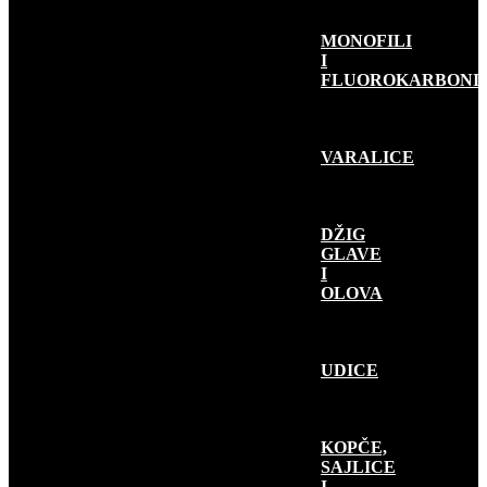
MONOFILI
I
FLUOROKARBONI
VARALICE
DŽIG
GLAVE
I
OLOVA
UDICE
KOPČE,
SAJLICE
I