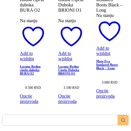
Na stanju
Na stanju
Na stanju
Add to
Add to
Add to
wishlist
wishlist
wishlist
Mate Eva
Insulated Boots
Lacuna Radna
Lacuna Radna
Black – Long
cipela duboka
Cipela Duboka
BURA O2
BRIONI O1
3.000
RSD
9.500
RSD
3.100
RSD
Opcije
Opcije
Opcije
proizvoda
proizvoda
proizvoda