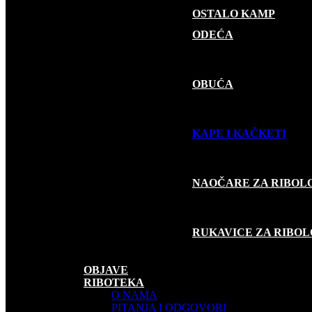
OSTALO KAMP
GARDEROBA
ODEĆA
OBUĆA
KAPE I KAČKETI
NAOČARE ZA RIBOL
RUKAVICE ZA RIBO
SUVENIRI
AKCIJE
OBJAVE
RIBOTEKA
O NAMA
PITANJA I ODGOVORI