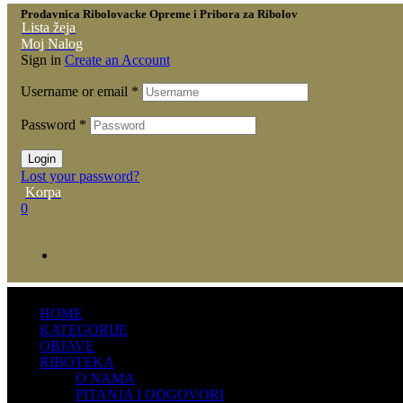
Prodavnica Ribolovacke Opreme i Pribora za Ribolov
Lista žeja
Moj Nalog
Sign in
Create an Account
Username or email
*
Password
*
Login
Lost your password?
Korpa
0
HOME
KATEGORIJE
OBJAVE
RIBOTEKA
O NAMA
PITANJA I ODGOVORI