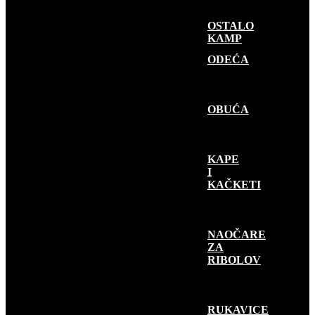
OSTALO
KAMP
GARDEROBA
ODEĆA
OBUĆA
KAPE
I
KAČKETI
NAOČARE
ZA
RIBOLOV
RUKAVICE