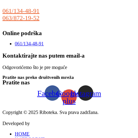
25000 Sombor
061/134-48-91
063/872-19-52
prodaja@riboteka.rs
Online podrška
061/134-48-91
Kontaktirajte nas putem email-a
Odgovorićemo što je pre moguće
Pratite nas preko društvenih mreža
Pratite nas
Facebook
Google-
Instagram
plus
Copyright © 2025 Riboteka. Sva prava zadržana.
Developed by
www.weblive-solutions.rs
HOME