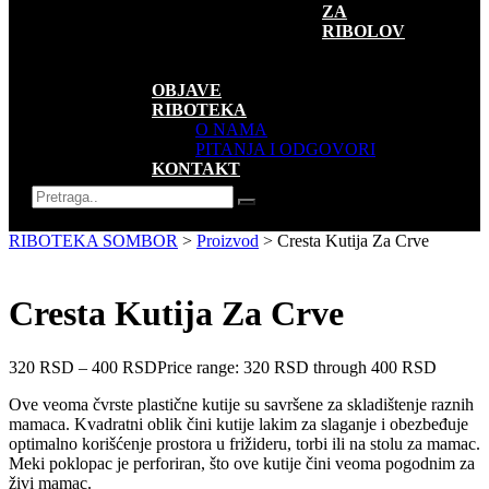
ZA
RIBOLOV
SUVENIRI
AKCIJE
OBJAVE
RIBOTEKA
O NAMA
PITANJA I ODGOVORI
KONTAKT
RIBOTEKA SOMBOR
>
Proizvod
>
Cresta Kutija Za Crve
Cresta Kutija Za Crve
320
RSD
–
400
RSD
Price range: 320 RSD through 400 RSD
Ove veoma čvrste plastične kutije su savršene za skladištenje raznih
mamaca. Kvadratni oblik čini kutije lakim za slaganje i obezbeđuje
optimalno korišćenje prostora u frižideru, torbi ili na stolu za mamac.
Meki poklopac je perforiran, što ove kutije čini veoma pogodnim za
živi mamac.