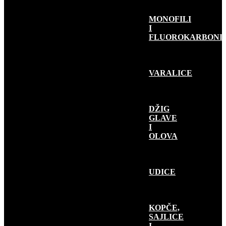
MONOFILI
I
FLUOROKARBONI
VARALICE
DŽIG
GLAVE
I
OLOVA
UDICE
KOPČE,
SAJLICE
I