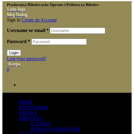
Prodavnica Ribolovacke Opreme i Pribora za Ribolov
Lista žeja
Moj Nalog
Sign in
Create an Account
Username or email
*
Password
*
Login
Lost your password?
Korpa
0
HOME
KATEGORIJE
OBJAVE
RIBOTEKA
O NAMA
PITANJA I ODGOVORI