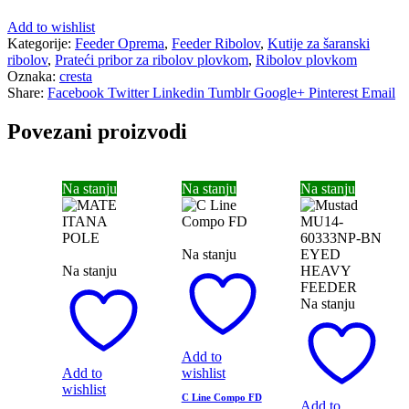
Add to wishlist
Kategorije:
Feeder Oprema
,
Feeder Ribolov
,
Kutije za šaranski
ribolov
,
Prateći pribor za ribolov plovkom
,
Ribolov plovkom
Oznaka:
cresta
Share:
Facebook
Twitter
Linkedin
Tumblr
Google+
Pinterest
Email
Povezani proizvodi
Na stanju
Na stanju
Na stanju
Na stanju
Na stanju
Na stanju
Add to
Add to
wishlist
wishlist
C Line Compo FD
Add to