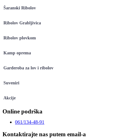
Šaranski Ribolov
Ribolov Grabljivica
Ribolov plovkom
Kamp oprema
Garderoba za lov i ribolov
Suveniri
Akcije
Online podrška
061/134-48-91
Kontaktirajte nas putem email-a