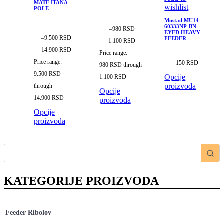
MATE ITANA
wishlist
POLE
Mustad MU14-
60333NP-BN
–
980
RSD
EYED HEAVY
–
9.500
RSD
FEEDER
1.100
RSD
14.900
RSD
Price range:
Price range:
150
RSD
980 RSD through
9.500 RSD
Opcije
1.100 RSD
proizvoda
through
Opcije
14.900 RSD
proizvoda
Opcije
proizvoda
KATEGORIJE PROIZVODA
Feeder Ribolov