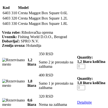
Kod
Model
6403 310
Cresta Maggot Box Square 0.6L
6403 320
Cresta Maggot Box Square 1.2L
6403 330
Cresta Maggot Box Square 1.8L
Vrsta robe:
Ribolovačka oprema
Uvoznik:
Fishing World D.O.O., Beograd
Dobavljač:
SPRO N.V.
Zemlja uvoza:
Holandija
350
RSD
Quantity:
1,2
1,2 litara količina
Samo 2 je preostalo na
litara
zalihama
400
RSD
Quantity:
1,8
1,8 litara količina
Samo 1 je preostalo na
litara
zalihama
320
RSD
0,6
Detaljnije
litara
Nema na zalihama