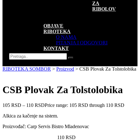
ZA
RIBOLOV
SUVENIRI
AKCIJE
OBJAVE
RIBOTEKA
O NAMA
PITANJA I ODGOVORI
KONTAKT
RIBOTEKA SOMBOR
>
Proizvod
>
CSB Plovak Za Tolstolobika
CSB Plovak Za Tolstolobika
105
RSD
–
110
RSD
Price range: 105 RSD through 110 RSD
Alkica za kačenje na sistem.
Proizvođač: Carp Servis Bistro Mladenovac
110
RSD