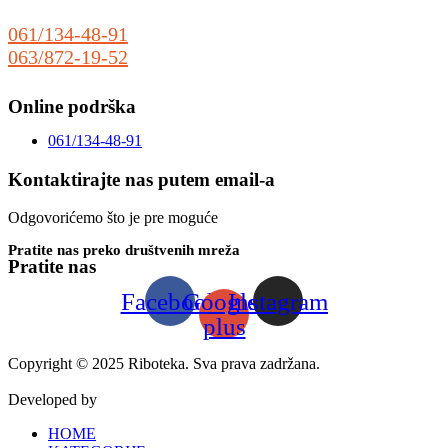
25000 Sombor
061/134-48-91
063/872-19-52
prodaja@riboteka.rs
Online podrška
061/134-48-91
Kontaktirajte nas putem email-a
Odgovorićemo što je pre moguće
Pratite nas preko društvenih mreža
Pratite nas
Facebook
Google-
Instagram
plus
Copyright © 2025 Riboteka. Sva prava zadržana.
Developed by
www.weblive-solutions.rs
HOME