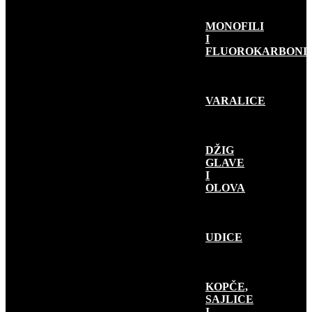
MONOFILI
I
FLUOROKARBONI
VARALICE
DŽIG
GLAVE
I
OLOVA
UDICE
KOPČE,
SAJLICE
I