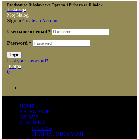
Prodavnica Ribolovacke Opreme i Pribora za Ribolov
Lista žeja
Moj Nalog
Sign in
Create an Account
Username or email
*
Password
*
Login
Lost your password?
Korpa
0
HOME
KATEGORIJE
OBJAVE
RIBOTEKA
O NAMA
PITANJA I ODGOVORI