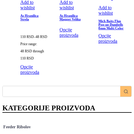
Add to
Add to
wishlist
wishlist
Add to
wishlist
As Hranilica
As Hranilica
Strela
Maggot Velika
Mich Baits Fluo
Pop-up Dumbells
8mm Multi Color
Opcije
proizvoda
Opcije
110
RSD
–
48
RSD
proizvoda
Price range:
48 RSD through
110 RSD
Opcije
proizvoda
KATEGORIJE PROIZVODA
Feeder Ribolov