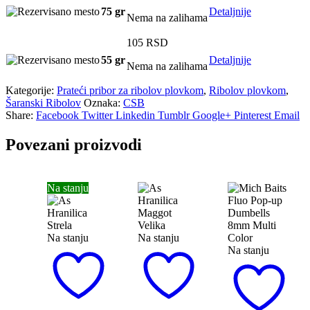
75 gr
Detaljnije
Nema na zalihama
105
RSD
55 gr
Detaljnije
Nema na zalihama
Kategorije:
Prateći pribor za ribolov plovkom
,
Ribolov plovkom
,
Šaranski Ribolov
Oznaka:
CSB
Share:
Facebook
Twitter
Linkedin
Tumblr
Google+
Pinterest
Email
Povezani proizvodi
Na stanju
Na stanju
Na stanju
Na stanju