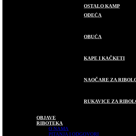
OSTALO KAMP
GARDEROBA
ODEĆA
OBUĆA
KAPE I KAČKETI
NAOČARE ZA RIBOL
RUKAVICE ZA RIBO
SUVENIRI
AKCIJE
OBJAVE
RIBOTEKA
O NAMA
PITANJA I ODGOVORI