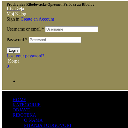
Prodavnica Ribolovacke Opreme i Pribora za Ribolov
Lista žeja
Moj Nalog
Sign in
Create an Account
Username or email
*
Password
*
Login
Lost your password?
Korpa
0
HOME
KATEGORIJE
OBJAVE
RIBOTEKA
O NAMA
PITANJA I ODGOVORI