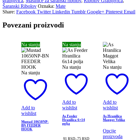
grabljivica
,
Mašinice za šaranski ribolov
,
Ribolov Grabljivica
,
Šaranski Ribolov
Oznaka:
Mate
Share:
Facebook
Twitter
Linkedin
Tumblr
Google+
Pinterest
Email
Povezani proizvodi
Na stanju
Na stanju
Na stanju
Na stanju
Na stanju
Add to
Add to
Add to
wishlist
wishlist
wishlist
As Feeder
As Hranilica
Hranilica 6×14
Maggot Velika
Mustad 10650NP-
polja
BN FEEDER
HOOK
Opcije
proizvoda
91
RSD
–
75
RSD