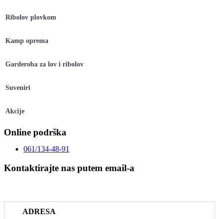
Ribolov plovkom
Kamp oprema
Garderoba za lov i ribolov
Suveniri
Akcije
Online podrška
061/134-48-91
Kontaktirajte nas putem email-a
prodaja@riboteka.rs
ADRESA