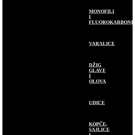
MONOFILI
I
FLUOROKARBONI
VARALICE
DŽIG
GLAVE
I
OLOVA
UDICE
KOPČE,
SAJLICE
I