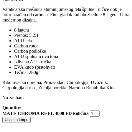
Varaličarska mašinica aluminijumskog tela špulne i ručice dok je
rotor izrađen od carbona. Fin i gladak rad obezbeđuje 8 lagera. Ultra
modernog dizajna.
8 lagera
Prenos: 5.2:1
ALU telo
Carbon rotor
Carbon podloške
ALU špulna u dva tona
Izlivena ALU ručka
EVA knob (prstohvat)
Težina: 280gr
Ribolovačka oprema, Proizvođač: Carpologija, Uvoznik:
Carpologija d.o.o., Zemlja porekla: Narodna Republika Kina
Na zalihama
Quantity:
MATE CHROMA REEL 4000 FD količina
Ubaci u korpu