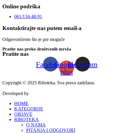
Online podrška
061/134-48-91
Kontaktirajte nas putem email-a
Odgovorićemo što je pre moguće
Pratite nas preko društvenih mreža
Pratite nas
Facebook
Google-
Instagram
plus
Copyright © 2025 Riboteka. Sva prava zadržana.
Developed by
www.weblive-solutions.rs
HOME
KATEGORIJE
OBJAVE
RIBOTEKA
O NAMA
PITANJA I ODGOVORI