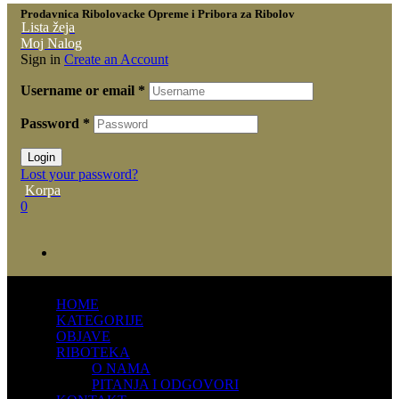
Prodavnica Ribolovacke Opreme i Pribora za Ribolov
Lista žeja
Moj Nalog
Sign in
Create an Account
Username or email
*
Password
*
Login
Lost your password?
Korpa
0
HOME
KATEGORIJE
OBJAVE
RIBOTEKA
O NAMA
PITANJA I ODGOVORI