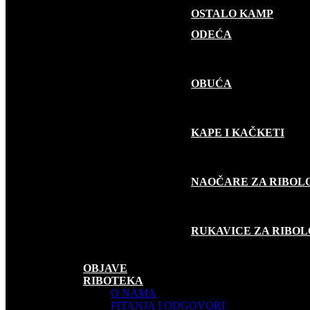
OSTALO KAMP
GARDEROBA
ODEĆA
OBUĆA
KAPE I KAČKETI
NAOČARE ZA RIBOL
RUKAVICE ZA RIBO
SUVENIRI
AKCIJE
OBJAVE
RIBOTEKA
O NAMA
PITANJA I ODGOVORI