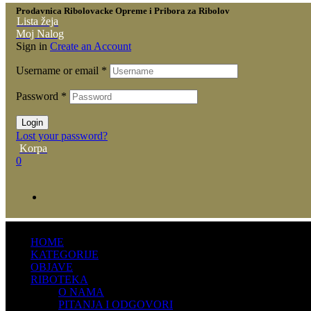
Prodavnica Ribolovacke Opreme i Pribora za Ribolov
Lista žeja
Moj Nalog
Sign in
Create an Account
Username or email
*
Password
*
Login
Lost your password?
Korpa
0
HOME
KATEGORIJE
OBJAVE
RIBOTEKA
O NAMA
PITANJA I ODGOVORI