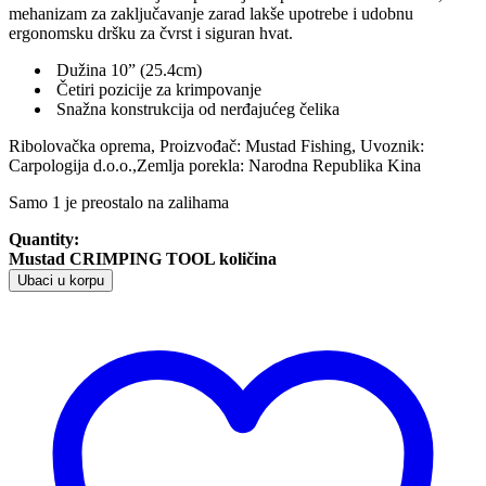
mehanizam za zaključavanje zarad lakše upotrebe i udobnu
ergonomsku dršku za čvrst i siguran hvat.
Dužina 10” (25.4cm)
Četiri pozicije za krimpovanje
Snažna konstrukcija od nerđajućeg čelika
Ribolovačka oprema, Proizvođač: Mustad Fishing, Uvoznik:
Carpologija d.o.o.,Zemlja porekla: Narodna Republika Kina
Samo 1 je preostalo na zalihama
Quantity:
Mustad CRIMPING TOOL količina
Ubaci u korpu