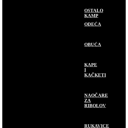
OSTALO
KAMP
GARDEROBA
ODEĆA
OBUĆA
KAPE
I
KAČKETI
NAOČARE
ZA
RIBOLOV
RUKAVICE