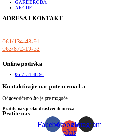
GARDEROBA
AKCIJE
ADRESA I KONTAKT
Sonćanski Put 80
(preko puta auto praonice Delfin)
25000 Sombor
061/134-48-91
063/872-19-52
prodaja@riboteka.rs
Online podrška
061/134-48-91
Kontaktirajte nas putem email-a
Odgovorićemo što je pre moguće
Pratite nas preko društvenih mreža
Pratite nas
Facebook
Google-
Instagram
plus