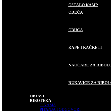
OSTALO KAMP
GARDEROBA
ODEĆA
OBUĆA
KAPE I KAČKETI
NAOČARE ZA RIBOL
RUKAVICE ZA RIBO
SUVENIRI
AKCIJE
OBJAVE
RIBOTEKA
O NAMA
PITANJA I ODGOVORI