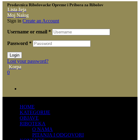
Prodavnica Ribolovacke Opreme i Pribora za Ribolov
Lista žeja
Moj Nalog
Sign in
Create an Account
Username or email
*
Password
*
Login
Lost your password?
Korpa
0
HOME
KATEGORIJE
OBJAVE
RIBOTEKA
O NAMA
PITANJA I ODGOVORI