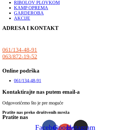
RIBOLOV PLOVKOM
KAMP OPREMA
GARDEROBA
AKCIJE
ADRESA I KONTAKT
Sonćanski Put 80
(preko puta auto praonice Delfin)
25000 Sombor
061/134-48-91
063/872-19-52
prodaja@riboteka.rs
Online podrška
061/134-48-91
Kontaktirajte nas putem email-a
Odgovorićemo što je pre moguće
Pratite nas preko društvenih mreža
Pratite nas
Facebook
Google-
Instagram