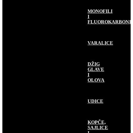
MONOFILI
I
FLUOROKARBONI
VARALICE
DŽIG
GLAVE
I
OLOVA
UDICE
KOPČE,
SAJLICE
I