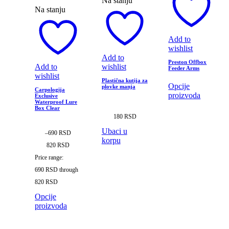
Na stanju
Na stanju
Add to
wishlist
Add to
Preston Offbox
Add to
wishlist
Feeder Arms
wishlist
Plastična kutija za
Opcije
plovke manja
Carpologija
proizvoda
Exclusive
Waterproof Lure
Box Clear
180
RSD
Ubaci u
–
690
RSD
korpu
820
RSD
Price range:
690 RSD through
820 RSD
Opcije
proizvoda