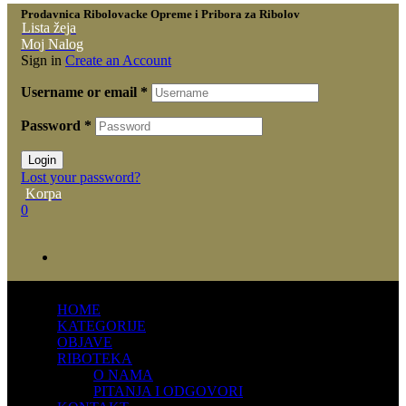
Prodavnica Ribolovacke Opreme i Pribora za Ribolov
Lista žeja
Moj Nalog
Sign in
Create an Account
Username or email
*
Password
*
Login
Lost your password?
Korpa
0
HOME
KATEGORIJE
OBJAVE
RIBOTEKA
O NAMA
PITANJA I ODGOVORI