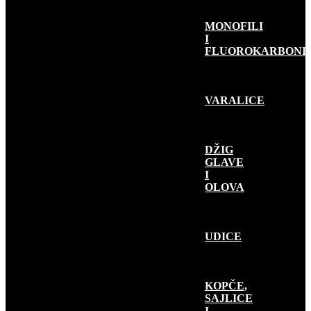
MONOFILI
I
FLUOROKARBONI
VARALICE
DŽIG
GLAVE
I
OLOVA
UDICE
KOPČE,
SAJLICE
I