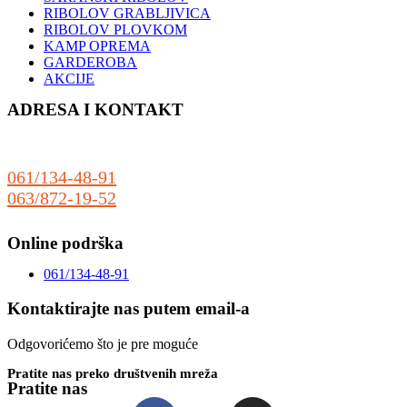
RIBOLOV GRABLJIVICA
RIBOLOV PLOVKOM
KAMP OPREMA
GARDEROBA
AKCIJE
ADRESA I KONTAKT
Sonćanski Put 80
(preko puta auto praonice Delfin)
25000 Sombor
061/134-48-91
063/872-19-52
prodaja@riboteka.rs
Online podrška
061/134-48-91
Kontaktirajte nas putem email-a
Odgovorićemo što je pre moguće
Pratite nas preko društvenih mreža
Pratite nas