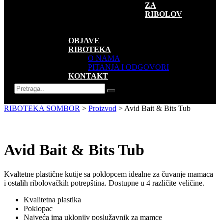
ZA
RIBOLOV
SUVENIRI
AKCIJE
OBJAVE
RIBOTEKA
O NAMA
PITANJA I ODGOVORI
KONTAKT
RIBOTEKA SOMBOR
>
Proizvod
>
Avid Bait & Bits Tub
Avid Bait & Bits Tub
Kvaltetne plastične kutije sa poklopcem idealne za čuvanje mamaca
i ostalih ribolovačkih potrepština. Dostupne u 4 različite veličine.
Kvalitetna plastika
Poklopac
Najveća ima uklonjiv poslužavnik za mamce